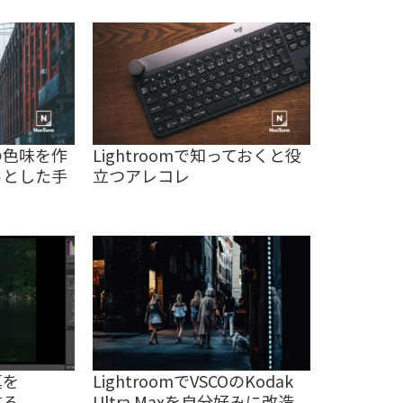
分の色味を作
Lightroomで知っておくと役
っとした手
立つアレコレ
真を
LightroomでVSCOのKodak
する
Ultra Maxを自分好みに改造