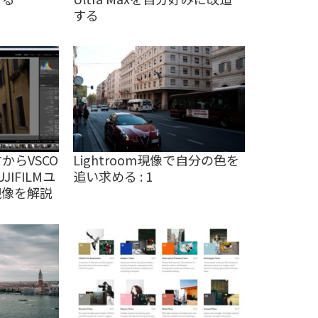
する
方からVSCO
Lightroom現像で自分の色を
IFILMユ
追い求める : 1
現像を解説