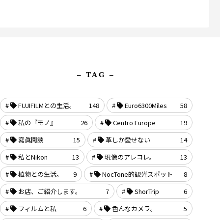
– TAG –
FUJIFILMとの生活。
148
Euro6300Miles
58
私の『モノ』
26
Centro Europe
19
寫眞閑談
15
革しか愛せない
14
私とNikon
13
現像のアレコレ。
13
植物との生活。
9
NocTone的観光スポット
8
お店、ご紹介します。
7
ShorTrip
6
フィルムと私
6
色んなカメラ。
5