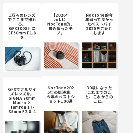
1万円のレンズ
【2026年
NocTone的今
でここまで撮れ
vol.1】
年買って良かっ
る。
NocTone的、
たベストバイ
GFX100SⅡに
最近買ったモ
2025をご紹介
EF50mm F1.8
ノ。
します
を
NocTone202
30歳になった
GFXでフルサイ
5年の総決算。
これまでのこ
ズレンズを。
今年のベストシ
と、これからの
SIGMA 70mm
ョット100選
こと。
Macro ×
Tamron 17-
35mm F2.8-4