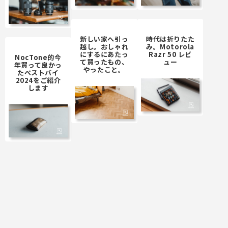
新しい家へ引っ
時代は折りたた
越し。おしゃれ
み。Motorola
にするにあたっ
Razr 50 レビ
NocTone的今
て買ったもの、
ュー
年買って良かっ
やったこと。
たベストバイ
2024をご紹介
します