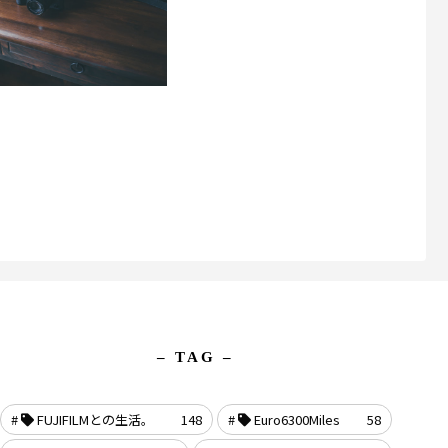
– TAG –
FUJIFILMとの生活。
148
Euro6300Miles
58