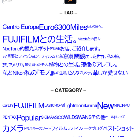
索
– TAG –
Euro6300Miles
Centro Europe
fpとの日々。
FUJIFILMとの生活。
Mazdaとの日々
NocTone的観光スポット
お店、ご紹介します。
PR記事
寫眞閑談
お洒落とファッション。
フィルムと私
戻った世界、私の旅。
現像のアレコレ。
植物との生活。
旅、アメリカ。
最近買ったモノ。
私の『モノ』
私とNikon
革しか愛せない
色んなカメラ。
私の生活。
– CATEGORY –
New
FUJIFILM
Lightroom
Car
DIY
Luminar
NIKON
PC
LASTCROPS
Popular
WILDSWANS
その他
VSCO
PENTAX
SIGMA
オールドレンズ
カメラ
ベストショット
フィルム
フォトウォーク
ブログ
トラベラーズノート