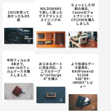
ちょっとした印
WILDSWANS
刷の毎日。
2021年買って
で新しく買った
Canonのフォ
良かったもの5
デスクマットと
トプリンター
選
エイジングの
CP1300を購入
話。
しました
中判フィルムを
4本まで。
あらゆるポート
より快適なデー
cam-inのフィ
に完全対応。ミ
タ運用を。
ルムケースを購
ニマルケーブ
RAVPowerの
入しました
ル“inCharge
512GB
6”を購入
SSD“RP-
UM003”レビ
ュー