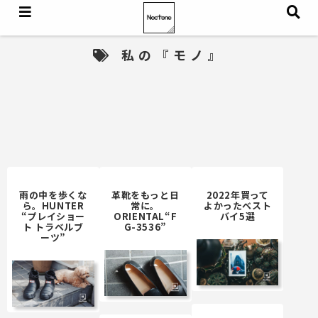
私の『モノ』
雨の中を歩くな
革靴をもっと日
2022年買って
ら。HUNTER
常に。
よかったベスト
“プレイショー
ORIENTAL“F
バイ5選
ト トラベルブ
G-3536”
ーツ”