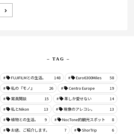
– TAG –
FUJIFILMとの生活。
148
Euro6300Miles
58
私の『モノ』
26
Centro Europe
19
寫眞閑談
15
革しか愛せない
14
私とNikon
13
現像のアレコレ。
13
植物との生活。
9
NocTone的観光スポット
8
お店、ご紹介します。
7
ShorTrip
6