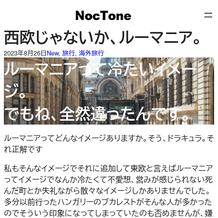
内
容
を
西欧じゃないか、ルーマニア。
ス
キ
2023年8月26日
New
, 
旅行
, 
海外旅行
ルーマニアって冷たいイメー
ッ
プ
ジ。
でもね、全然違ったんです。
ルーマニアってどんなイメージありますか。そう、ドラキュラ。そ
れ正解です
私もそんなイメージでそれに追加して東欧と言えばルーマニア
ってイメージでなんか冷たくて不愛想、営みが感じられない死
んだ町とか失礼ながら散々なイメージしかありませんでした。
多分以前行ったハンガリーのブカレストがそんな人が多かった
のでそういう印象になってしまっていたのも否めませんが、嫌