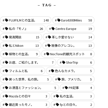
– TAG –
FUJIFILMとの生活。
148
Euro6300Miles
58
私の『モノ』
26
Centro Europe
19
寫眞閑談
15
革しか愛せない
14
私とNikon
13
現像のアレコレ。
13
植物との生活。
9
NocTone的観光スポット
8
お店、ご紹介します。
7
ShorTrip
6
フィルムと私
6
色んなカメラ。
5
戻った世界、私の旅。
5
旅、アメリカ。
5
お洒落とファッション。
5
PR記事
4
Mazdaとの日々
3
私の生活。
3
最近買ったモノ。
3
fpとの日々。
2