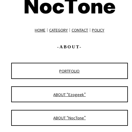
HOME
｜
CATEGORY
｜
CONTACT
｜
POLICY
-ABOUT-
PORTFOLIO
ABOUT “Ezogeek”
ABOUT “NocTone”