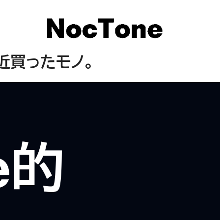
、最近買ったモノ。
e的