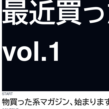
最近買っ
vol.1
START
物買った系マガジン、始まりま