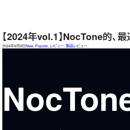
内
容
を
ス
キ
【2024年vol.1】NocTone的
ッ
プ
2024年9月8日
New
, 
Popular
, 
レビュー
, 
製品レビュー
NocTon