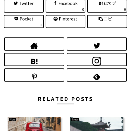
Twitter
Facebook
はてブ
0
0
Pocket
Pinterest
コピー
0
RELATED POSTS
New
New