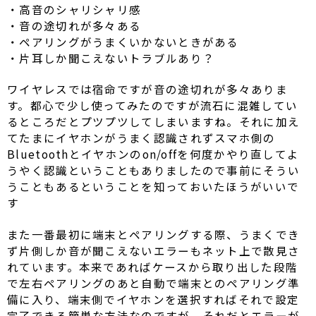
・高音のシャリシャリ感
・音の途切れが多々ある
・ペアリングがうまくいかないときがある
・片耳しか聞こえないトラブルあり？
ワイヤレスでは宿命ですが音の途切れが多々ありま
す。都心で少し使ってみたのですが流石に混雑してい
るところだとプツプツしてしまいますね。それに加え
てたまにイヤホンがうまく認識されずスマホ側の
Bluetoothとイヤホンのon/offを何度かやり直してよ
うやく認識ということもありましたので事前にそうい
うこともあるということを知っておいたほうがいいで
す
また一番最初に端末とペアリングする際、うまくでき
ず片側しか音が聞こえないエラーもネット上で散見さ
れています。本来であればケースから取り出した段階
で左右ペアリングのあと自動で端末とのペアリング準
備に入り、端末側でイヤホンを選択すればそれで設定
完了できる簡単な方法なのですが、それだとエラーが