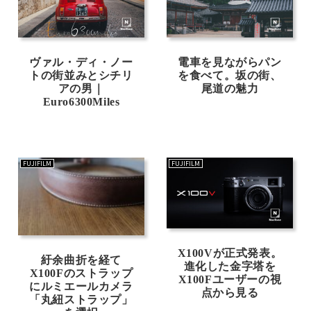
ヴァル・ディ・ノー
電車を見ながらパン
トの街並みとシチリ
を食べて。坂の街、
アの男｜
尾道の魅力
Euro6300Miles
FUJIFILM
FUJIFILM
X100Vが正式発表。
紆余曲折を経て
進化した金字塔を
X100Fのストラップ
X100Fユーザーの視
にルミエールカメラ
点から見る
「丸紐ストラップ」