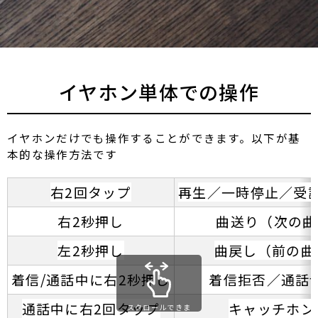
イヤホン単体での操作
イヤホンだけでも操作することができます。以下が基
本的な操作方法です
右2回タップ
再生／一時停止／受
右2秒押し
曲送り（次の曲
左2秒押し
曲戻し（前の曲
着信/通話中に右2秒押し
着信拒否／通話
通話中に右2回タップ
キャッチホン
スクロールできま