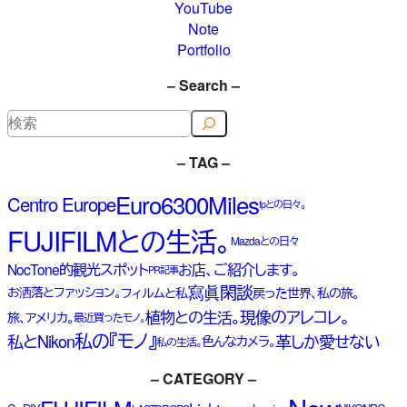
YouTube
Note
Portfolio
– Search –
検
索
– TAG –
Euro6300Miles
Centro Europe
fpとの日々。
FUJIFILMとの生活。
Mazdaとの日々
NocTone的観光スポット
お店、ご紹介します。
PR記事
寫眞閑談
お洒落とファッション。
フィルムと私
戻った世界、私の旅。
現像のアレコレ。
植物との生活。
旅、アメリカ。
最近買ったモノ。
私の『モノ』
私とNikon
革しか愛せない
色んなカメラ。
私の生活。
– CATEGORY –