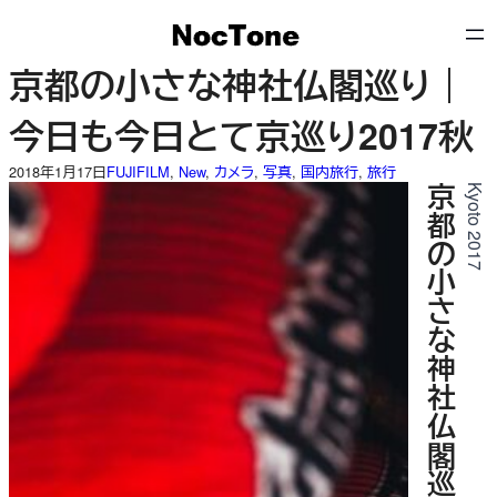
内
容
を
京都の小さな神社仏閣巡り｜
ス
キ
今日も今日とて京巡り2017秋
ッ
プ
2018年1月17日
FUJIFILM
, 
New
, 
カメラ
, 
写真
, 
国内旅行
, 
旅行
京都の小さな神社仏閣巡り
Kyoto 2017