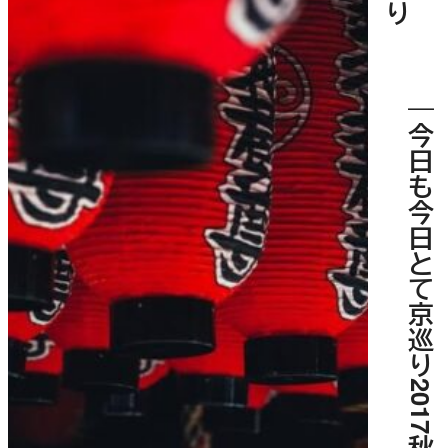
｜今日も今日とて京巡り2017秋