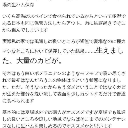
場の生ハム保存
いくら高温のスペインで食べられているからといって多湿で
ある日本も同じ保管方法したらアウト。肉に結露起きてそこ
から傷んでしまいます
実際私の家では風通しの良いところが皆無で夏場なのに極力
生えまし
マシなところにおいて保存していた結果……..
た、大量のカビが。
それはもう白いポメラニアンのようなモフモフで覆い尽くさ
れて最初はなんだろうこの物体は？という状態になりまし
た。ただ、そうなったからもうダメということではなくカビ
が生えた部分を洗い流して表面を少しカットするだけで普通
に食べられます
基本的には夏場以外での購入がオススメですが夏場でも風通
しの良いところや涼しい地域でならばそこまでのメンテナン
スなしに生ハムを楽しめるのでオススメかと思います