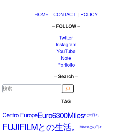
HOME
｜
CONTACT
｜
POLICY
– FOLLOW –
Twitter
Instagram
YouTube
Note
Portfolio
– Search –
検
索
– TAG –
Euro6300Miles
Centro Europe
fpとの日々。
FUJIFILMとの生活。
Mazdaとの日々