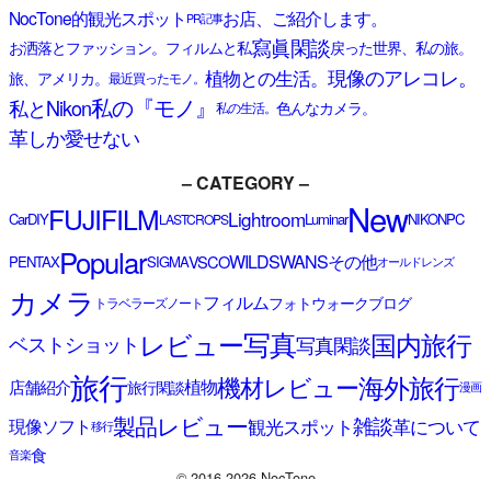
NocTone的観光スポット
お店、ご紹介します。
PR記事
寫眞閑談
お洒落とファッション。
フィルムと私
戻った世界、私の旅。
現像のアレコレ。
植物との生活。
旅、アメリカ。
最近買ったモノ。
私の『モノ』
私とNikon
色んなカメラ。
私の生活。
革しか愛せない
– CATEGORY –
New
FUJIFILM
Lightroom
Car
DIY
Luminar
NIKON
PC
LASTCROPS
Popular
その他
WILDSWANS
VSCO
PENTAX
SIGMA
オールドレンズ
カメラ
フィルム
フォトウォーク
ブログ
トラベラーズノート
写真
レビュー
国内旅行
写真閑談
ベストショット
旅行
海外旅行
機材レビュー
植物
店舗紹介
旅行閑談
漫画
製品レビュー
雑談
観光スポット
革について
現像ソフト
移行
食
音楽
© 2016-2026 NocTone