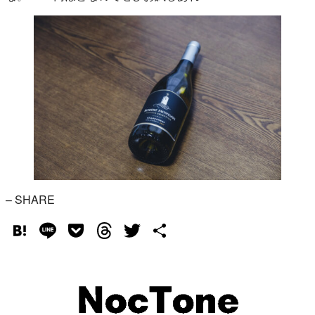
– SHARE
Hatena
Line
Pocket
Threads
Twitter
共
有