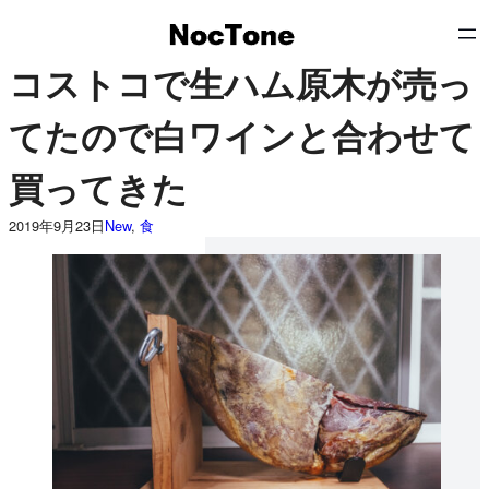
内
容
コストコで生ハム原木が売っ
を
ス
てたので白ワインと合わせて
キ
ッ
買ってきた
プ
2019年9月23日
New
, 
食