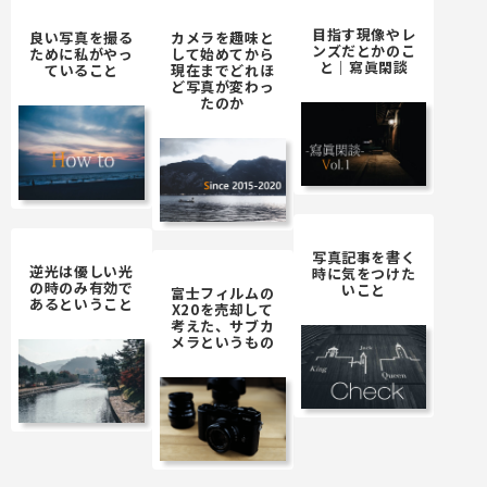
目指す現像やレ
良い写真を撮る
カメラを趣味と
ンズだとかのこ
ために私がやっ
して始めてから
と｜寫眞閑談
ていること
現在までどれほ
ど写真が変わっ
たのか
写真記事を書く
逆光は優しい光
時に気をつけた
の時のみ有効で
いこと
富士フィルムの
あるということ
X20を売却して
考えた、サブカ
メラというもの