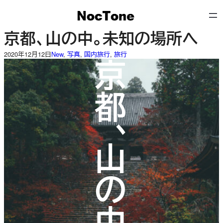
内
容
を
京都、山の中。未知の場所へ
ス
キ
2020年12月12日
New
, 
写真
, 
国内旅行
, 
旅行
京都、山の中。
ッ
プ