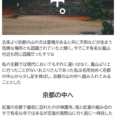
古来より京都の山の方は霊場があると共に天狗などが住まう
危険な場所とも認識されていたと聞く。今でこそ有名な嵐山
付近も同じ認識だったそうな
私の主観では現代においてもそれに違いはなく、嵐山より上
に行ったことがないお上りさんであった私は名所煌めく京都
の中心から少し足を伸ばし、京都の山の中へ踏み入れてみる
こととした
京都の中へ
紅葉の京都で最初に訪れたのが神護寺。坂と紅葉の組み合わ
せで有名な寺ではあるが空海が高野山に行く前に一時住した