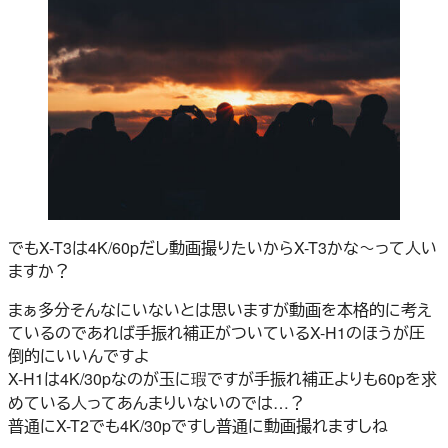
でもX-T3は4K/60pだし動画撮りたいからX-T3かな～って人い
ますか？
まぁ多分そんなにいないとは思いますが動画を本格的に考え
ているのであれば手振れ補正がついているX-H1のほうが圧
倒的にいいんですよ
X-H1は4K/30pなのが玉に瑕ですが手振れ補正よりも60pを求
めている人ってあんまりいないのでは…？
普通にX-T2でも4K/30pですし普通に動画撮れますしね