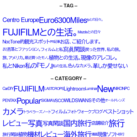
– TAG –
Euro6300Miles
Centro Europe
fpとの日々。
FUJIFILMとの生活。
Mazdaとの日々
NocTone的観光スポット
お店、ご紹介します。
PR記事
寫眞閑談
お洒落とファッション。
フィルムと私
戻った世界、私の旅。
現像のアレコレ。
植物との生活。
旅、アメリカ。
最近買ったモノ。
私の『モノ』
私とNikon
革しか愛せない
色んなカメラ。
私の生活。
– CATEGORY –
New
FUJIFILM
Lightroom
Car
DIY
Luminar
NIKON
PC
LASTCROPS
Popular
WILDSWANS
その他
VSCO
PENTAX
SIGMA
オールドレンズ
カメラ
ベストショット
フィルム
フォトウォーク
ブログ
トラベラーズノート
旅行
写真
レビュー
国内旅行
写真閑談
店舗紹介
海外旅行
機材レビュー
植物
現像ソフト
旅行閑談
漫画
移行