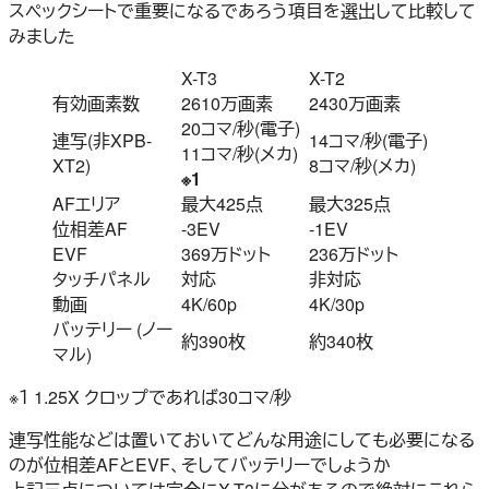
スペックシートで重要になるであろう項目を選出して比較して
みました
X-T3
X-T2
有効画素数
2610万画素
2430万画素
20コマ/秒(電子)
連写(非XPB-
14コマ/秒(電子)
11コマ/秒(メカ)
XT2)
8コマ/秒(メカ)
※1
AFエリア
最大425点
最大325点
位相差AF
-3EV
-1EV
EVF
369万ドット
236万ドット
タッチパネル
対応
非対応
動画
4K/60p
4K/30p
バッテリー (ノー
約390枚
約340枚
マル)
※１ 1.25X クロップであれば30コマ/秒
連写性能などは置いておいてどんな用途にしても必要になる
のが位相差AFとEVF、そしてバッテリーでしょうか