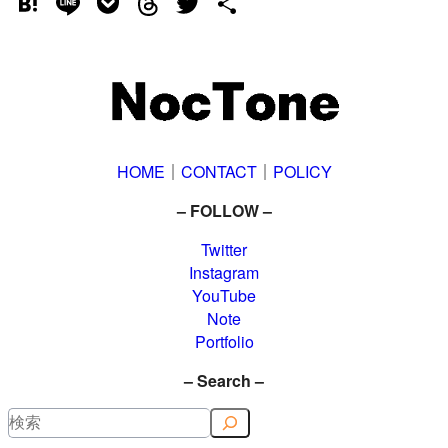
Hatena
Line
Pocket
Threads
Twitter
共
有
HOME
｜
CONTACT
｜
POLICY
– FOLLOW –
Twitter
Instagram
YouTube
Note
Portfolio
– Search –
検
索