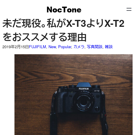
内
容
を
未だ現役。私がX-T3よりX-T2
ス
キ
をおススメする理由
ッ
プ
2019年2月15日
FUJIFILM
, 
New
, 
Popular
, 
カメラ
, 
写真閑談
, 
雑談