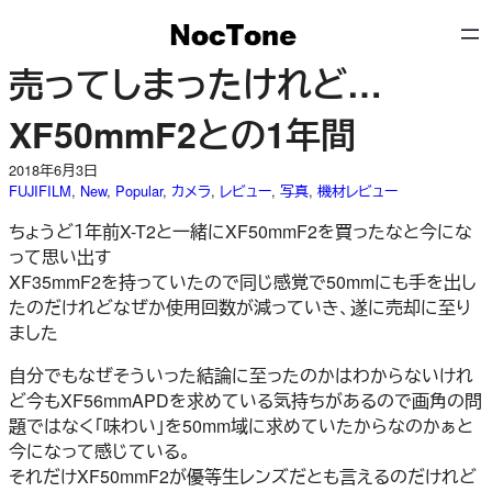
内
容
を
売ってしまったけれど…
ス
キ
XF50mmF2との1年間
ッ
プ
2018年6月3日
FUJIFILM
, 
New
, 
Popular
, 
カメラ
, 
レビュー
, 
写真
, 
機材レビュー
ちょうど１年前X-T2と一緒にXF50mmF2を買ったなと今にな
って思い出す
XF35mmF2を持っていたので同じ感覚で50mmにも手を出し
たのだけれどなぜか使用回数が減っていき、遂に売却に至り
ました
自分でもなぜそういった結論に至ったのかはわからないけれ
ど今もXF56mmAPDを求めている気持ちがあるので画角の問
題ではなく「味わい」を50mm域に求めていたからなのかぁと
今になって感じている。
それだけXF50mmF2が優等生レンズだとも言えるのだけれど