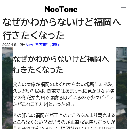
内
容
を
なぜかわからないけど福岡へ
ス
キ
行きたくなった
ッ
プ
2022年8月2日
New
, 
国内旅行
, 
旅行
なぜかわからないけど福岡へ
行きたくなった
父方の実家が福岡のよくわからない場所にある私、
久しぶりの帰郷。関東ではあまり他に見かけない名
字の私だが九州では腐るほどいるので少々ビビっ
たがこれこそ九州といった感じ
その肝心の福岡だが正直のところあんまり観光する
ところなくない？というのが正直な気持ちだったが
今もそれは変わらない。福岡がないというよりかは