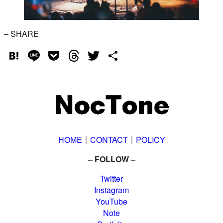
– SHARE
Hatena
Line
Pocket
Threads
Twitter
共
有
HOME
｜
CONTACT
｜
POLICY
– FOLLOW –
Twitter
Instagram
YouTube
Note