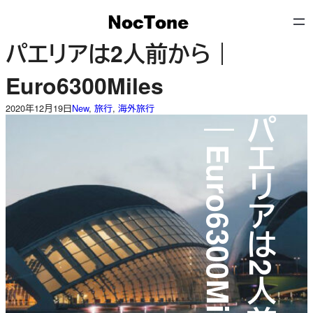
内
容
を
パエリアは2人前から｜
ス
キ
Euro6300Miles
ッ
プ
2020年12月19日
New
, 
旅行
, 
海外旅行
｜Euro6300Miles
パエリアは2人前から