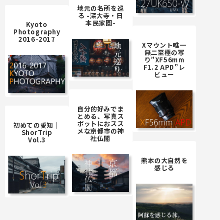
地元の名所を巡
る -深大寺・日
本民家園-
Kyoto
Photography
2016-2017
Xマウント唯一
無二至極の写
り”XF56mm
F1.2 APD”レ
ビュー
自分的好みでま
とめる、写真ス
ポットにおスス
初めての愛知｜
メな京都市の神
ShorTrip
社仏閣
Vol.3
熊本の大自然を
感じる