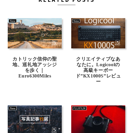
New
New
カトリック信仰の聖
クリエイティブなあ
地、巡礼地アッシジ
なたに。Logicoolの
を歩く｜
高級キーボー
Euro6300Miles
ド”KX1000S”レビュ
ー
New
FUJIFILM