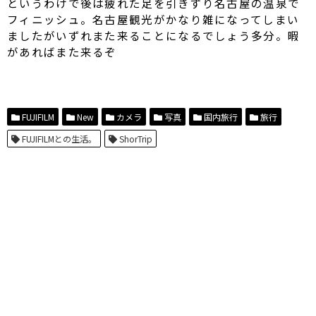
というわけで後は疲れた足を引きずり名古屋の温泉で
フィニッシュ。名古屋観光がかなり雑になってしまい
ましたがいずれまた来ることになるでしょう多分。暇
があればまた来るぞ
FUJIFILM
New
カメラ
写真
国内旅行
旅行
FUJIFILMとの生活。
ShorTrip