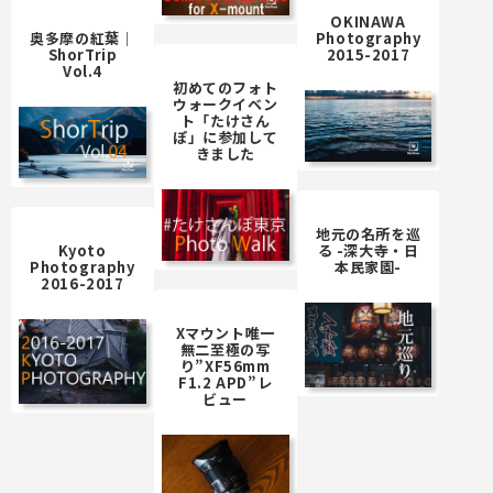
OKINAWA
奥多摩の紅葉｜
Photography
ShorTrip
2015-2017
Vol.4
初めてのフォト
ウォークイベン
ト「たけさん
ぽ」に参加して
きました
地元の名所を巡
Kyoto
る -深大寺・日
Photography
本民家園-
2016-2017
Xマウント唯一
無二至極の写
り”XF56mm
F1.2 APD”レ
ビュー