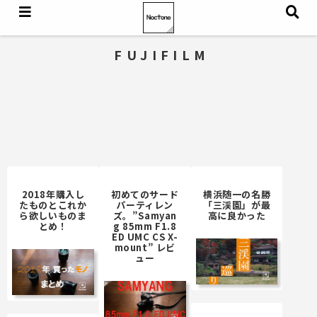
FUJIFILM
2018年購入し
初めてのサード
横浜随一の名勝
たものとこれか
パーティレン
「三渓園」が最
ら欲しいものま
ズ。”Samyan
高に良かった
とめ！
g 85mm F1.8
ED UMC CS X-
mount” レビ
ュー