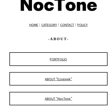
HOME
｜
CATEGORY
｜
CONTACT
｜
POLICY
-ABOUT-
PORTFOLIO
ABOUT “Ezogeek”
ABOUT “NocTone”