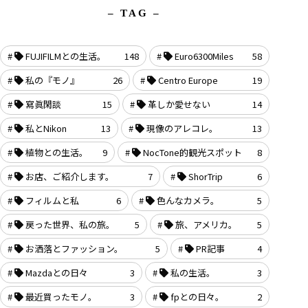
– TAG –
FUJIFILMとの生活。
148
Euro6300Miles
58
私の『モノ』
26
Centro Europe
19
寫眞閑談
15
革しか愛せない
14
私とNikon
13
現像のアレコレ。
13
植物との生活。
9
NocTone的観光スポット
8
お店、ご紹介します。
7
ShorTrip
6
フィルムと私
6
色んなカメラ。
5
戻った世界、私の旅。
5
旅、アメリカ。
5
お洒落とファッション。
5
PR記事
4
Mazdaとの日々
3
私の生活。
3
最近買ったモノ。
3
fpとの日々。
2