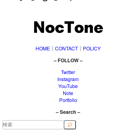
有
HOME
｜
CONTACT
｜
POLICY
– FOLLOW –
Twitter
Instagram
YouTube
Note
Portfolio
– Search –
検
索