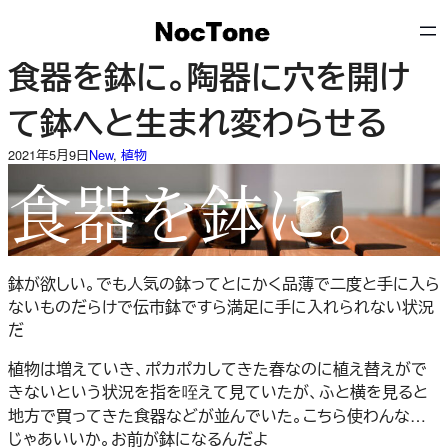
内
容
を
食器を鉢に。陶器に穴を開け
ス
キ
て鉢へと生まれ変わらせる
ッ
プ
2021年5月9日
New
, 
植物
食器を鉢に。
鉢が欲しい。でも人気の鉢ってとにかく品薄で二度と手に入ら
ないものだらけで伝市鉢ですら満足に手に入れられない状況
だ
植物は増えていき、ポカポカしてきた春なのに植え替えがで
きないという状況を指を咥えて見ていたが、ふと横を見ると
地方で買ってきた食器などが並んでいた。こちら使わんな…
じゃあいいか。お前が鉢になるんだよ