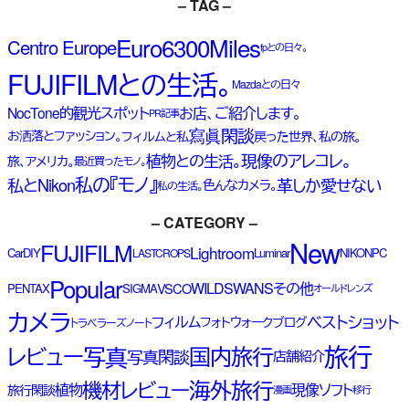
– TAG –
Euro6300Miles
Centro Europe
fpとの日々。
FUJIFILMとの生活。
Mazdaとの日々
NocTone的観光スポット
お店、ご紹介します。
PR記事
寫眞閑談
お洒落とファッション。
フィルムと私
戻った世界、私の旅。
現像のアレコレ。
植物との生活。
旅、アメリカ。
最近買ったモノ。
私の『モノ』
私とNikon
革しか愛せない
色んなカメラ。
私の生活。
– CATEGORY –
New
FUJIFILM
Lightroom
Car
DIY
Luminar
NIKON
PC
LASTCROPS
Popular
WILDSWANS
その他
VSCO
PENTAX
SIGMA
オールドレンズ
カメラ
ベストショット
フィルム
フォトウォーク
ブログ
トラベラーズノート
旅行
写真
レビュー
国内旅行
写真閑談
店舗紹介
海外旅行
機材レビュー
植物
現像ソフト
旅行閑談
漫画
移行