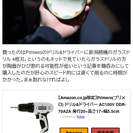
買ったのはPrimeroのドリル&ドライバーに新潟精機のガラスド
リル 4枚刃。というのもネットで見ていたらガラスドリルの方
が陶器がひび割れる可能性が低いという記事を鵜呑みにして
購入したのだが肝心のスピード的には遅くて削るのに時間が
かかった。まぁ割れなければよし
【Amazon.co.jp限定】Primero(プリメ
ロ) ドリル&ドライバー AC100V DDR-
70AZA 奥行20×高さ17×幅5.5cm
created by
Rinker
Primero(プリメロ)
Amazon
楽天市場