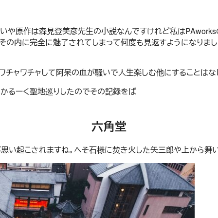
いや原作は森見登美彦先生の小説なんですけれど私はPAwork
その内に完全に魅了されてしまって何度も見返すようになりまし
ワチャワチャして阿呆の血が騒いで人生楽しむ他にすることはな
かるーく聖地巡りしたのでその記録をば
六角堂
」が思い起こされますね。へそ石様に焚き火した矢三郎や上から舞