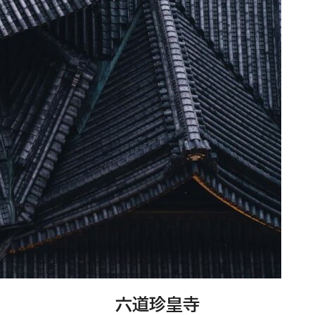
六道珍皇寺