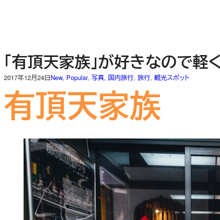
内
容
を
ス
キ
「有頂天家族」が好きなので軽
ッ
プ
2017年12月24日
New
, 
Popular
, 
写真
, 
国内旅行
, 
旅行
, 
観光スポット
有頂天家族