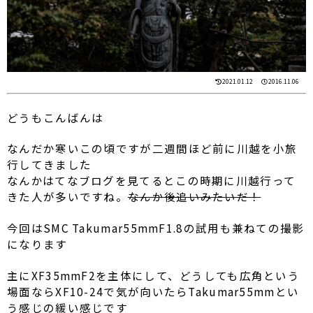
2021.01.12
2016.11.06
どうもこんばんは
なんだか寒いこの頃ですが二週間ほど前に川越を小旅
行してきました
なんかはてなブログを見てるとこの時期に川越行って
きた人が多いですね。
なんか後追いみたいだ！
今回はSMC Takumar55mmF1.8の試用も兼ねての撮影
になります
主にXF35mmF2を主体にして、どうしても広角という
場面ならXF10-24で気が向いたらTakumar55mmとい
う感じの緩い感じです