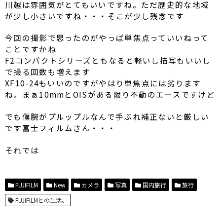
川越は雰囲気がとてもいいですね。ただ歴史的な地域
が少し小さいですね・・・そこが少し残念です
今回の撮影で思ったのがやっぱ単焦点っていいねって
ことですかね
F2コンパクトシリーズともなると軽いし描写もいいし
で撮る回数も増えます
XF10-24もいいのですがやはり単焦点には劣ります
ね。まぁ10mmとOISがある限り不動のエースですけど
でも僕腕がプルップルなんで手ぶれ補正ないと厳しい
です富士フィルムさん・・・
それでは
FUJIFILM
New
カメラ
写真
国内旅行
旅行
FUJIFILMとの生活。