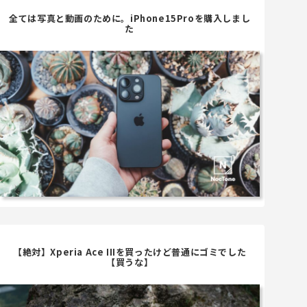
全ては写真と動画のために。iPhone15Proを購入しまし
た
【絶対】Xperia Ace IIIを買ったけど普通にゴミでした
【買うな】