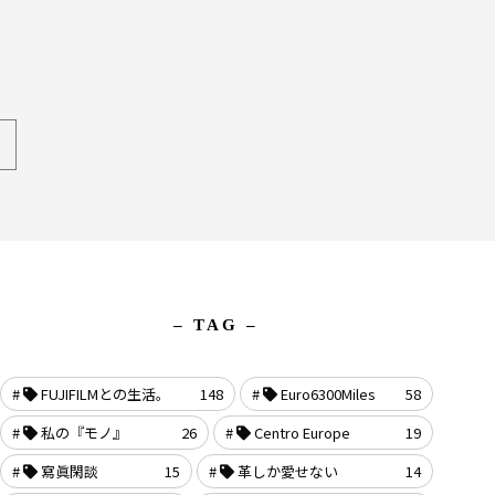
– TAG –
FUJIFILMとの生活。
148
Euro6300Miles
58
私の『モノ』
26
Centro Europe
19
寫眞閑談
15
革しか愛せない
14