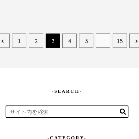
1
2
3
4
5
…
15
-SEARCH-
-CATEGORY-