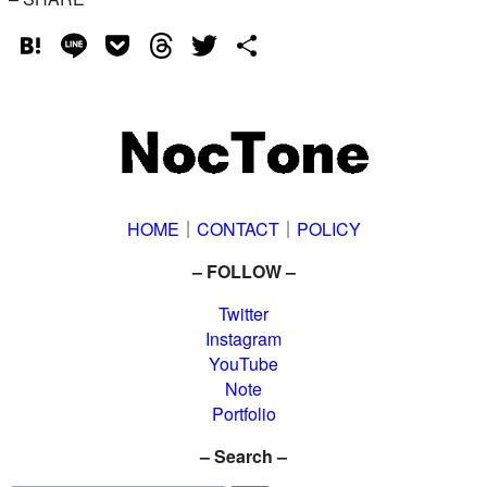
Hatena
Line
Pocket
Threads
Twitter
共
有
HOME
｜
CONTACT
｜
POLICY
– FOLLOW –
Twitter
Instagram
YouTube
Note
Portfolio
– Search –