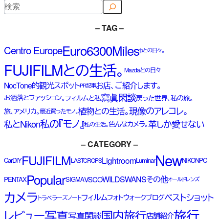
検
索
– TAG –
Euro6300Miles
Centro Europe
fpとの日々。
FUJIFILMとの生活。
Mazdaとの日々
NocTone的観光スポット
お店、ご紹介します。
PR記事
寫眞閑談
お洒落とファッション。
フィルムと私
戻った世界、私の旅。
現像のアレコレ。
植物との生活。
旅、アメリカ。
最近買ったモノ。
私の『モノ』
私とNikon
革しか愛せない
色んなカメラ。
私の生活。
– CATEGORY –
New
FUJIFILM
Lightroom
Car
DIY
Luminar
NIKON
PC
LASTCROPS
Popular
WILDSWANS
その他
VSCO
PENTAX
SIGMA
オールドレンズ
カメラ
ベストショット
フィルム
フォトウォーク
ブログ
トラベラーズノート
旅行
写真
レビュー
国内旅行
写真閑談
店舗紹介