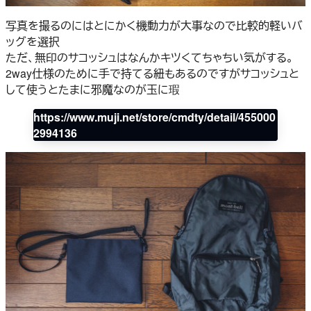
写真を撮るのにはとにかく機動力が大事なので比較的軽いバ
ッグを選択
ただ、無印のサコッシュはなんかキツくてちゃちい気がする。
2way仕様のために手で持てる紐もあるのですがサコッシュと
して使うとたまに邪魔なのが玉に瑕
https://www.muji.net/store/cmdty/detail/455000
2994136