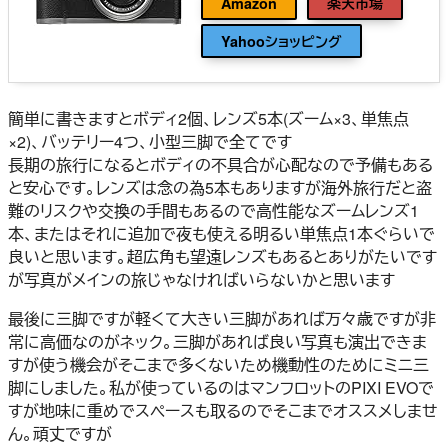
Amazon
楽天市場
Yahooショッピング
簡単に書きますとボディ2個、レンズ5本(ズーム×3、単焦点
×2)、バッテリー4つ、小型三脚で全てです
長期の旅行になるとボディの不具合が心配なので予備もある
と安心です。レンズは念の為5本もありますが海外旅行だと盗
難のリスクや交換の手間もあるので高性能なズームレンズ1
本、またはそれに追加で夜も使える明るい単焦点1本ぐらいで
良いと思います。超広角も望遠レンズもあるとありがたいです
が写真がメインの旅じゃなければいらないかと思います
最後に三脚ですが軽くて大きい三脚があれば万々歳ですが非
常に高価なのがネック。三脚があれば良い写真も演出できま
すが使う機会がそこまで多くないため機動性のためにミニ三
脚にしました。私が使っているのはマンフロットのPIXI EVOで
すが地味に重めでスペースも取るのでそこまでオススメしませ
ん。頑丈ですが