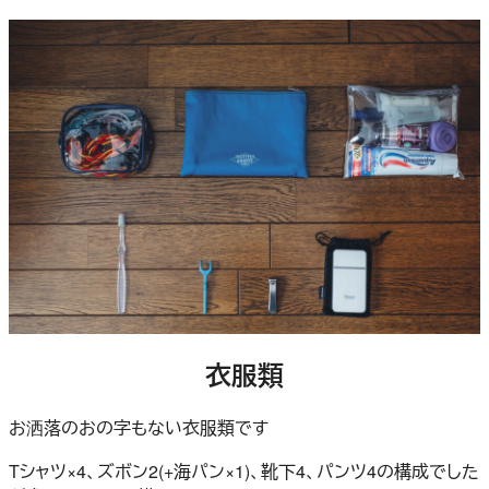
衣服類
お洒落のおの字もない衣服類です
Tシャツ×4、ズボン2(+海パン×1)、靴下4、パンツ4の構成でした