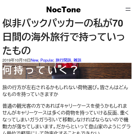
内
容
を
似非バックパッカーの私が70
ス
キ
日間の海外旅行で持っていっ
ッ
プ
たもの
2019年10月16日
New
, 
Popular
, 
旅行閑談
, 
雑談
何持っていく？
旅の行方が左右されるかもしれない荷物選び。皆さんはどん
なものを持っていきますか
普通の観光客の方であればキャリーケースを使うかもしれま
せんがキャリーケースは多くの荷物を持っていける反面、重く
なってしまいガラガラ引いて移動しなければならないので機
動力が落ちてしまいます。だからといって登山家のようにグラ
ム単位で軽装にして効率化することもできない…