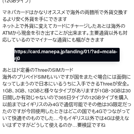
(12GBタイプ)
マネパカードはかなりオススメで海外の両替所で外貨交換す
るより安く外貨を手にできます
ネット上で外貨に変えてカードにチャージしたあとは海外の
ATMから現金を引き出すことが出来ます。主要通貨以外も対
応しているのでマイナーな通貨にも幅がききます
https://card.manepa.jp/landing/01/?ad=mcala-
rj0
あとはド定番のThreeのSIMカード
海外のプリペイドSIMもいいですが国をまたぐ場合には面倒に
なってしまうので日本にいるうちに入手できるThreeが安全。
1GB、3GB、12GBと様々なタイプがありますが1GB・3GBは30
日間しか有効じゃないので365日タイプの12GBタイプを購入
以前まではイギリスのみ4Gで通信可能でその他は3G限定だっ
たのですが今回使用したときはどこの国でも4Gでつながって
いて快適そのものでした…今もイギリス以外では4Gは使えな
いはずですがどうして使えるのか…要検証ですね