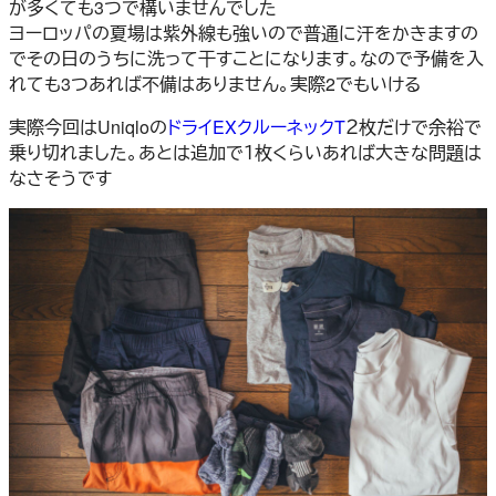
が多くても3つで構いませんでした
ヨーロッパの夏場は紫外線も強いので普通に汗をかきますの
でその日のうちに洗って干すことになります。なので予備を入
れても3つあれば不備はありません。実際2でもいける
実際今回はUniqloの
ドライEXクルーネックT
２枚だけで余裕で
乗り切れました。あとは追加で１枚くらいあれば大きな問題は
なさそうです