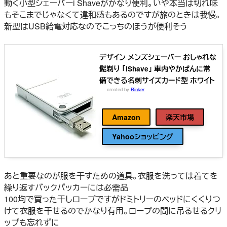
動く小型シェーバーi Shaveがかなり便利。いや本当は切れ味
もそこまでじゃなくて違和感もあるのですが旅のときは我慢。
新型はUSB給電対応なのでこっちのほうが便利そう
デザイン メンズシェーバー おしゃれな
髭剃り 「iShave」 車内やかばんに常
備できる名刺サイズカード型 ホワイト
created by
Rinker
iShave
Amazon
楽天市場
Yahooショッピング
あと重要なのが服を干すための道具。衣服を洗っては着てを
繰り返すバックパッカーには必需品
100均で買った干しロープですがドミトリーのベッドにくくりつ
けて衣服を干せるのでかなり有用。ロープの間に吊るせるクリ
ップも忘れずに