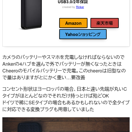
USB3.0/2年保証
created by
Rinker
WESTERNDIGITAL
Amazon
楽天市場
Yahooショッピング
カメラのバッテリーやスマホを充電しなければならないので
Ankerの4ハブを選んで外でバッテリーが無くなったときは
Cheeroのモバイルバッテリーで充電。このcheeroは旧型なの
で量はありますがとにかく重い…要改善
コンセント形状はヨーロッパの場合、日本と違い先端が丸いC
タイプがほとんどなのでそれだけ持っとけば殆どOK
ドイツで稀にSEタイプの場合もあるかもしれないので全タイプ
に対応できる変換プラグも用意していました